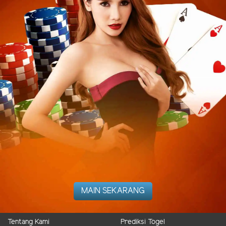
MAIN SEKARANG
Tentang Kami
Prediksi Togel