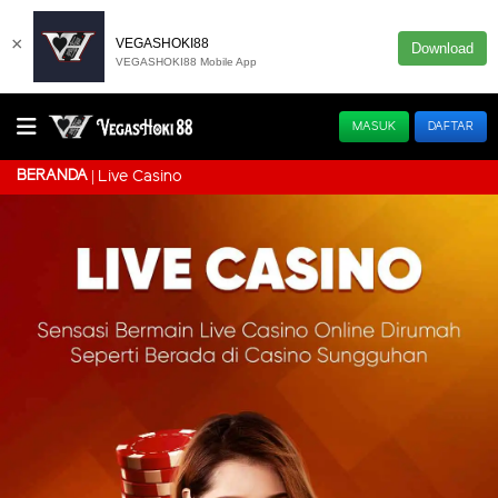
×
VEGASHOKI88
Download
VEGASHOKI88 Mobile App
MASUK
DAFTAR
BERANDA
Live Casino