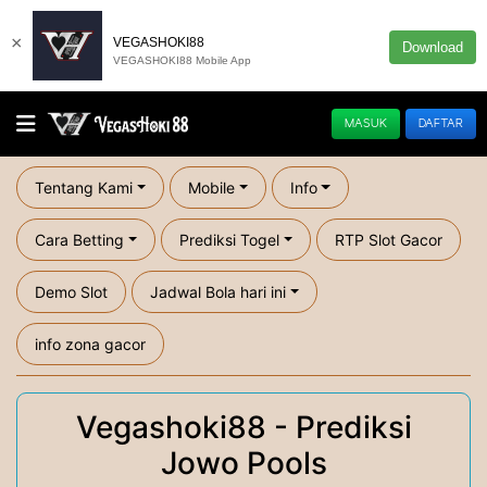
×
VEGASHOKI88
Download
VEGASHOKI88 Mobile App
MASUK
DAFTAR
Tentang Kami
Mobile
Info
Cara Betting
Prediksi Togel
RTP Slot Gacor
Demo Slot
Jadwal Bola hari ini
info zona gacor
Vegashoki88 - Prediksi
Jowo Pools